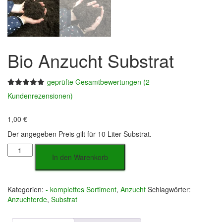
Bio Anzucht Substrat
geprüfte Gesamtbewertungen
(
2
Bewertet
2
Kundenrezensionen)
mit
5.00
von 5,
basierend
1,00
€
auf
Kundenbewertungen
Der angegeben Preis gilt für 10 Liter Substrat.
Bio
In den Warenkorb
Anzucht
Substrat
Menge
Kategorien:
- komplettes Sortiment
,
Anzucht
Schlagwörter:
Anzuchterde
,
Substrat