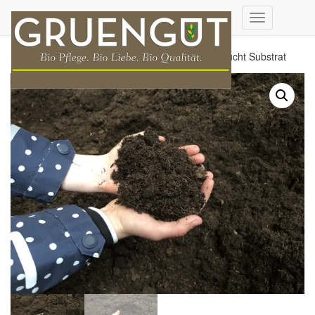
Navigation
umschalten
Start
/
- komplettes Sortiment
/
Anzucht
/ Bio Anzucht Substrat