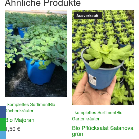
Ähnliche Produkte
Ausverkauft!
- komplettes Sortiment
Bio
Küchenkräuter
- komplettes Sortiment
Bio
Bio Majoran
Gartenkräuter
Bio Pflücksalat Salanova
1,50
€
grün