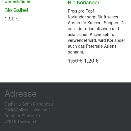
Bio Koriander
Gartenkräuter
Bio Salbei
Preis pro Topf
Koriander sorgt für frisches
1,50
€
Aroma für Saucen, Suppen. Da
es in der
orientalischen
und
asiatischen
Küche sehr oft
verwendet
wird, wird
Koriander
auch das Petersilie Asiens
genannt.
Ursprünglicher
Aktueller
1,50
€
1,20
€
Preis
Preis
war:
ist:
1,50 €
1,20 €.
Adresse
Gather & Sohn Gartenbau
Click&Collect Hofverkauf
Anrather Straße 19
47918 Tönisvorst