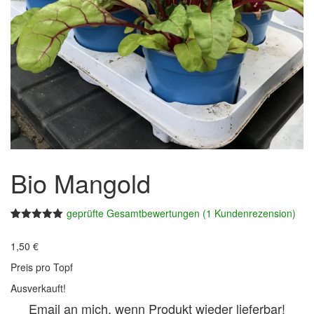
Bio Mangold
geprüfte Gesamtbewertungen
(
1
Kundenrezension)
Bewertet
1
mit
5.00
1,50
€
von 5,
basierend
Preis pro Topf
auf
Kundenbewertung
Ausverkauft!
Email an mich, wenn Produkt wieder lieferbar!